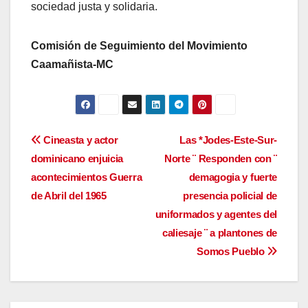
sociedad justa y solidaria.
Comisión de Seguimiento del Movimiento
Caamañista-MC
Navegación
Cineasta y actor
Las *Jodes-Este-Sur-
dominicano enjuicia
Norte ¨ Responden con ¨
de
acontecimientos Guerra
demagogia y fuerte
entradas
de Abril del 1965
presencia policial de
uniformados y agentes del
caliesaje ¨ a plantones de
Somos Pueblo