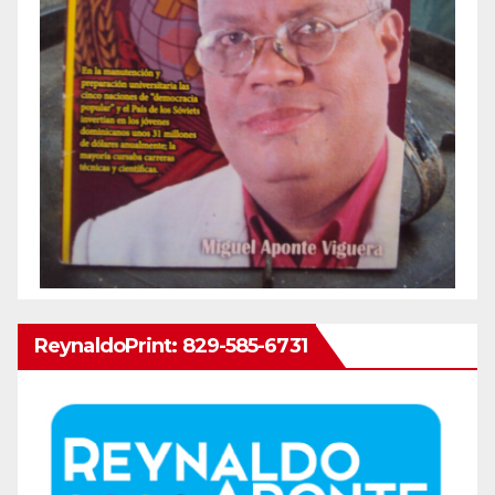
ReynaldoPrint: 829-585-6731