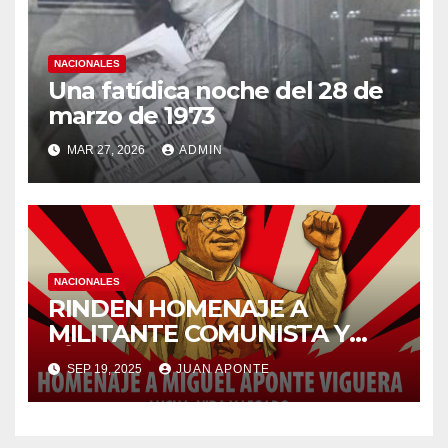
NACIONALES
Una fatídica noche del 28 de
marzo de 1973
MAR 27, 2026
ADMIN
NACIONALES
RINDEN HOMENAJE A
MILITANTE COMUNISTA Y
LÍDER MIGUEL ANGEL
SEP 19, 2025
JUAN APONTE
APONTE VIGUERA