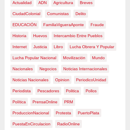
Actualidad
ADN
Agricultura
Breves
CiudadColonial
Comunistas
Delito
EDUCACIÓN
FamiliaVigueraAponte
Fraude
Historia
Huevos
Intercambio Entre Pueblos
Internet
Justicia
Libro
Lucha Obrera Y Popular
Lucha Popular Nacional
Movilización
Mundo
Nacionales
Negocios
Noticias Internacionales
Noticias Nacionales
Opinion
PeriodicoUnidad
Periodista
Pescadores
Politica
Pollos
Política
PrensaOnline
PRM
ProduccionNacional
Protesta
PuertoPlata
PuestaEnCirculacion
RadioOnline