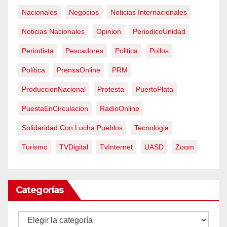
Nacionales
Negocios
Noticias Internacionales
Noticias Nacionales
Opinion
PeriodicoUnidad
Periodista
Pescadores
Politica
Pollos
Política
PrensaOnline
PRM
ProduccionNacional
Protesta
PuertoPlata
PuestaEnCirculacion
RadioOnline
Solidaridad Con Lucha Pueblos
Tecnologia
Turismo
TVDigital
TvInternet
UASD
Zoom
Categorías
Categorías