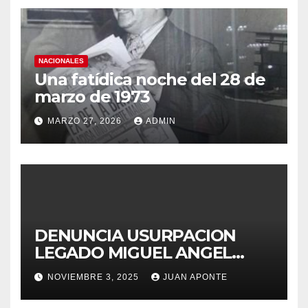
NACIONALES
Una fatídica noche del 28 de
marzo de 1973
MARZO 27, 2026
ADMIN
DENUNCIA USURPACION
LEGADO MIGUEL ANGEL
APONTE VIGUERA
NOVIEMBRE 3, 2025
JUAN APONTE