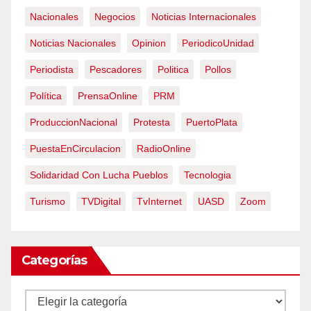
Nacionales
Negocios
Noticias Internacionales
Noticias Nacionales
Opinion
PeriodicoUnidad
Periodista
Pescadores
Politica
Pollos
Política
PrensaOnline
PRM
ProduccionNacional
Protesta
PuertoPlata
PuestaEnCirculacion
RadioOnline
Solidaridad Con Lucha Pueblos
Tecnologia
Turismo
TVDigital
TvInternet
UASD
Zoom
Categorías
Categorías