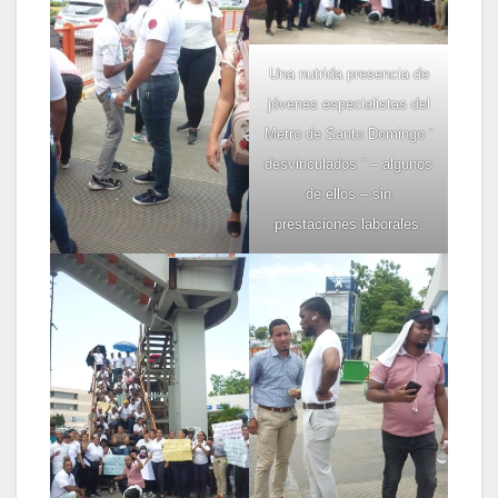
Una nutrida presencia de
jóvenes especialistas del
Metro de Santo Domingo ¨
desvinculados ¨ – algunos
de ellos – sin
prestaciones laborales.