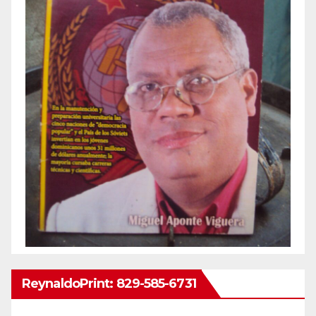
ReynaldoPrint: 829-585-6731