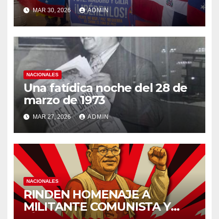
de la Pareja Presidencial de
MAR 30, 2026
ADMIN
Venezuela
NACIONALES
Una fatídica noche del 28 de
marzo de 1973
MAR 27, 2026
ADMIN
NACIONALES
RINDEN HOMENAJE A
MILITANTE COMUNISTA Y
LÍDER MIGUEL ANGEL