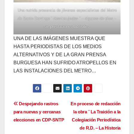
Una nutrida presencia de jóvenes especialistas del Metro
de Santo Domingo ¨ desvinculados ¨ – algunos de ellos –
sin prestaciones laborales.
UNA DE LAS IMÁGENES MUESTRA QUE
HASTA PERIODISTAS DE LOS MEDIOS
ALTERNATIVOS Y DE LA GRAN PRENSA
BURGUESA HAN SUFRIDO ATROPELLOS EN
LAS INSTALACIONES DEL METRO…
Navegación
Despejando rastros
En proceso de redacción
para nuevas y cercanas
la obra ¨ La Traición a la
de
elecciones en CDP-SNTP
Colegiación Periodística
entradas
de R.D. – La Historia