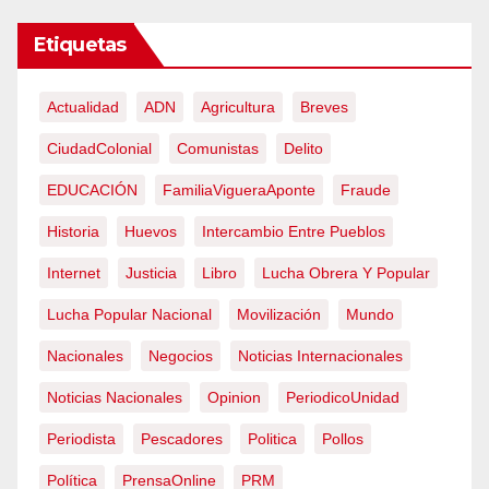
Etiquetas
Actualidad
ADN
Agricultura
Breves
CiudadColonial
Comunistas
Delito
EDUCACIÓN
FamiliaVigueraAponte
Fraude
Historia
Huevos
Intercambio Entre Pueblos
Internet
Justicia
Libro
Lucha Obrera Y Popular
Lucha Popular Nacional
Movilización
Mundo
Nacionales
Negocios
Noticias Internacionales
Noticias Nacionales
Opinion
PeriodicoUnidad
Periodista
Pescadores
Politica
Pollos
Política
PrensaOnline
PRM