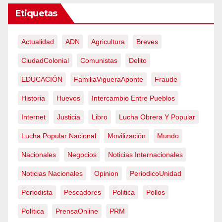
Etiquetas
Actualidad
ADN
Agricultura
Breves
CiudadColonial
Comunistas
Delito
EDUCACIÓN
FamiliaVigueraAponte
Fraude
Historia
Huevos
Intercambio Entre Pueblos
Internet
Justicia
Libro
Lucha Obrera Y Popular
Lucha Popular Nacional
Movilización
Mundo
Nacionales
Negocios
Noticias Internacionales
Noticias Nacionales
Opinion
PeriodicoUnidad
Periodista
Pescadores
Politica
Pollos
Política
PrensaOnline
PRM