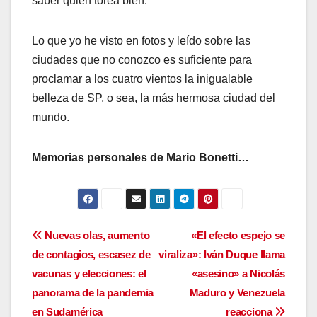
saber quien torea bien.
Lo que yo he visto en fotos y leído sobre las
ciudades que no conozco es suficiente para
proclamar a los cuatro vientos la inigualable
belleza de SP, o sea, la más hermosa ciudad del
mundo.
Memorias personales de Mario Bonetti…
Navegación
Nuevas olas, aumento
«El efecto espejo se
de contagios, escasez de
viraliza»: Iván Duque llama
de
vacunas y elecciones: el
«asesino» a Nicolás
entradas
panorama de la pandemia
Maduro y Venezuela
en Sudamérica
reacciona