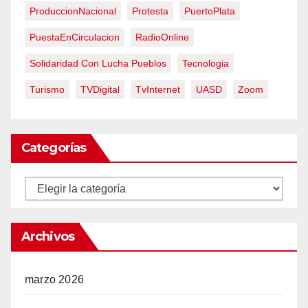
ProduccionNacional
Protesta
PuertoPlata
PuestaEnCirculacion
RadioOnline
Solidaridad Con Lucha Pueblos
Tecnologia
Turismo
TVDigital
TvInternet
UASD
Zoom
Categorías
Categorías
Archivos
marzo 2026