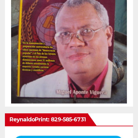
ReynaldoPrint: 829-585-6731