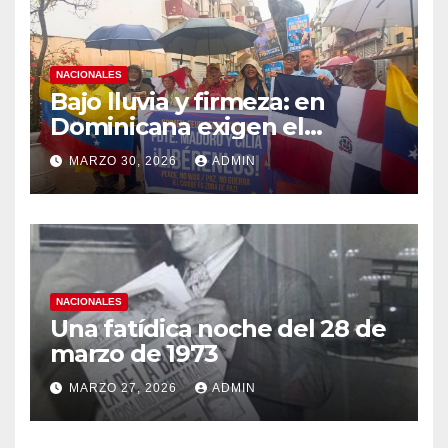
NACIONALES
Bajo lluvia y firmeza: en
Dominicana exigen el
retorno de la Pareja
MARZO 30, 2026
ADMIN
Presidencial de Venezuela
NACIONALES
Una fatídica noche del 28 de
marzo de 1973
MARZO 27, 2026
ADMIN