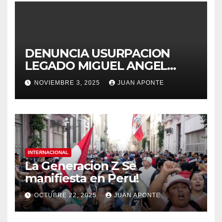
DENUNCIA USURPACION
LEGADO MIGUEL ANGEL
APONTE VIGUERA
NOVIEMBRE 3, 2025
JUAN APONTE
INTERNACIONAL
La Generacion Z Se
manifiesta en Peru!
OCTUBRE 22, 2025
JUAN APONTE