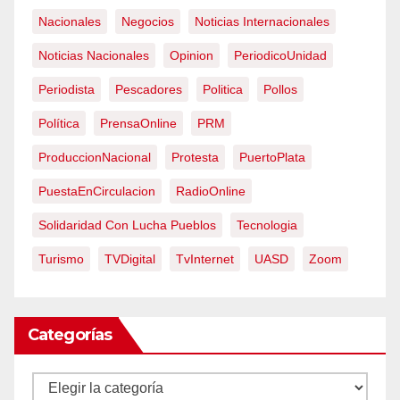
Nacionales
Negocios
Noticias Internacionales
Noticias Nacionales
Opinion
PeriodicoUnidad
Periodista
Pescadores
Politica
Pollos
Política
PrensaOnline
PRM
ProduccionNacional
Protesta
PuertoPlata
PuestaEnCirculacion
RadioOnline
Solidaridad Con Lucha Pueblos
Tecnologia
Turismo
TVDigital
TvInternet
UASD
Zoom
Categorías
Categorías