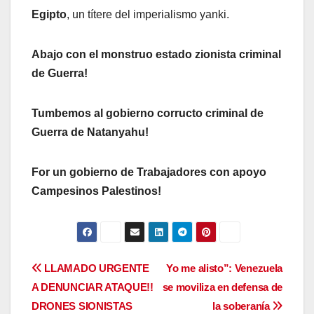
Egipto
, un títere del imperialismo yanki.
Abajo con el monstruo estado zionista criminal
de Guerra!
Tumbemos al gobierno corructo criminal de
Guerra de Natanyahu!
For un gobierno de Trabajadores con apoyo
Campesinos Palestinos!
Navegación
LLAMADO URGENTE
Yo me alisto”: Venezuela
A DENUNCIAR ATAQUE!!
se moviliza en defensa de
de
DRONES SIONISTAS
la soberanía