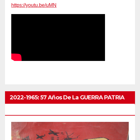
https://youtu.be/uMN
2022-1965: 57 Años De La GUERRA PATRIA
ABRIL