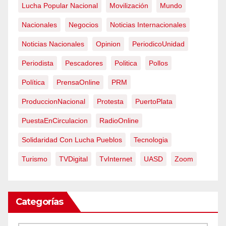
Lucha Popular Nacional
Movilización
Mundo
Nacionales
Negocios
Noticias Internacionales
Noticias Nacionales
Opinion
PeriodicoUnidad
Periodista
Pescadores
Politica
Pollos
Política
PrensaOnline
PRM
ProduccionNacional
Protesta
PuertoPlata
PuestaEnCirculacion
RadioOnline
Solidaridad Con Lucha Pueblos
Tecnologia
Turismo
TVDigital
TvInternet
UASD
Zoom
Categorías