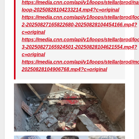
https://media.cnn.com/api/v1/loops/stellar/prod/n
loop-20250828104233214.mp4?c=original
https://media.cnn.com/api/v1/loops/stellar/prod/lo
2-20250827165822680-20250828104454166.mp4?
c=original
https://media.cnn.com/api/v1/loops/stellar/prod/lo
3-20250827165924501-20250828104621554.mp4?
c=original
https://media.cnn.com/api/v1/loops/stellar/prod
20250828104906768.mp4?c=original