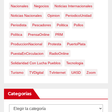
Nacionales
Negocios
Noticias Internacionales
Noticias Nacionales
Opinion
PeriodicoUnidad
Periodista
Pescadores
Politica
Pollos
Política
PrensaOnline
PRM
ProduccionNacional
Protesta
PuertoPlata
PuestaEnCirculacion
RadioOnline
Solidaridad Con Lucha Pueblos
Tecnologia
Turismo
TVDigital
TvInternet
UASD
Zoom
Categorías
Categorías