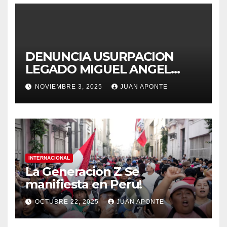
DENUNCIA USURPACION
LEGADO MIGUEL ANGEL
APONTE VIGUERA
NOVIEMBRE 3, 2025
JUAN APONTE
INTERNACIONAL
La Generacion Z Se
manifiesta en Peru!
OCTUBRE 22, 2025
JUAN APONTE