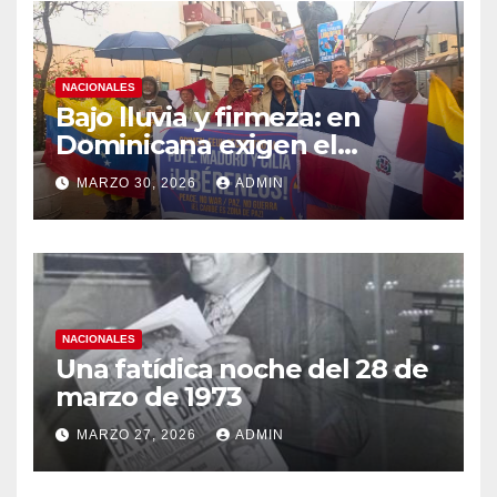
NACIONALES
Bajo lluvia y firmeza: en
Dominicana exigen el
retorno de la Pareja
MARZO 30, 2026
ADMIN
Presidencial de Venezuela
NACIONALES
Una fatídica noche del 28 de
marzo de 1973
MARZO 27, 2026
ADMIN