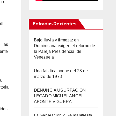
mo
Entradas Recientes
el
Bajo lluvia y firmeza: en
, las
Dominicana exigen el retorno de
rente
la Pareja Presidencial de
Venezuela
Una fatídica noche del 28 de
marzo de 1973
e,
toria
DENUNCIA USURPACION
LEGADO MIGUEL ANGEL
APONTE VIGUERA
idos,
La Generacion Z Se manifiesta