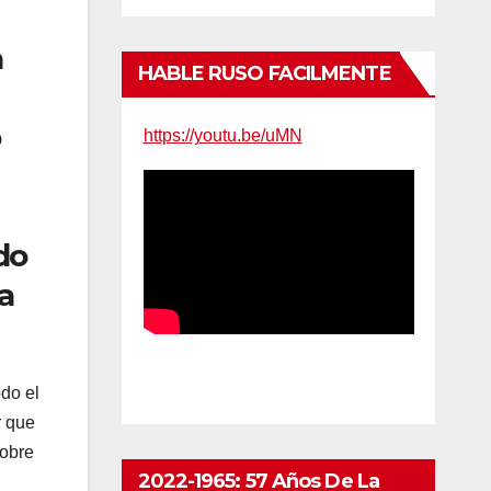
a
HABLE RUSO FACILMENTE
o
https://youtu.be/uMN
do
a
odo el
r que
sobre
2022-1965: 57 Años De La