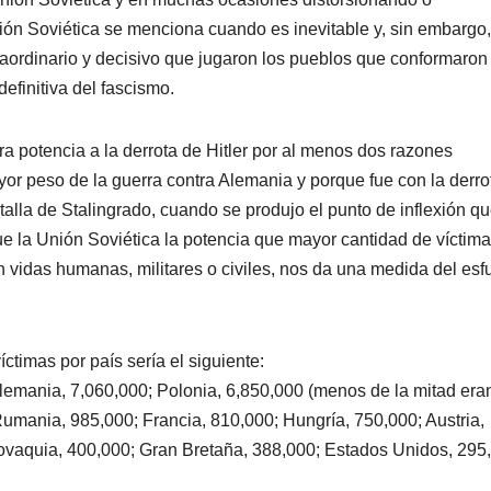
nión Soviética se menciona cuando es inevitable y, sin embargo,
traordinario y decisivo que jugaron los pueblos que conformaron 
definitiva del fascismo.
a potencia a la derrota de Hitler por al menos dos razones
or peso de la guerra contra Alemania y porque fue con la derro
talla de Stalingrado, cuando se produjo el punto de inflexión q
fue la Unión Soviética la potencia que mayor cantidad de víctim
 en vidas humanas, militares o civiles, nos da una medida del esf
ctimas por país sería el siguiente:
lemania, 7,060,000; Polonia, 6,850,000 (menos de la mitad era
Rumania, 985,000; Francia, 810,000; Hungría, 750,000; Austria,
lovaquia, 400,000; Gran Bretaña, 388,000; Estados Unidos, 295