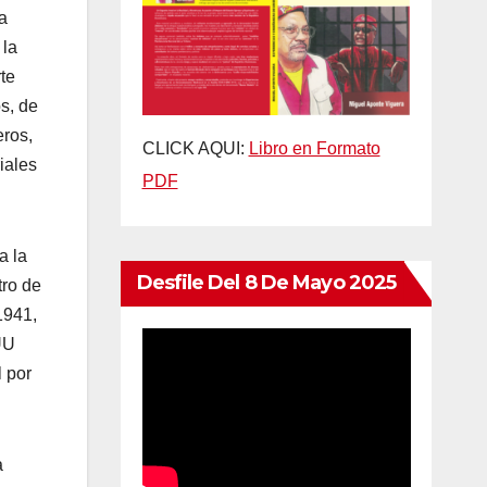
la
 la
te
s, de
eros,
CLICK AQUI:
Libro en Formato
iales
PDF
a la
Desfile Del 8 De Mayo 2025
tro de
1941,
UU
l por
a