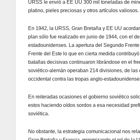
URSS le envió a EE UU 300 mil toneladas de mine
platino, pieles preciosas y otros artículos valiosos.
En 1942, la URSS, Gran Bretaña y EE UU acordaro
plan sólo fue realizado en junio de 1944, con el 
estadounidenses. La apertura del Segundo Frente p
Frente del Este lo que en cierta medida contribuyó 
batallas decisivas continuaron librándose en el fren
soviético-alemán operaban 214 divisiones, de las 
occidental contra las tropas anglo-estadounidense
En reiteradas ocasiones el gobierno soviético soli
estos haciendo oídos sordos a esa necesidad prefir
soviética.
No obstante, la estrategia comunicacional nos rel
Gran Bretaña y Francia, minimizando el rol de la 