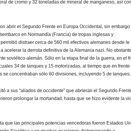
ral de cromo y 32 toneladas de mineral de manganeso, así co
n abrir el Segundo Frente en Europa Occidental, sin embargo 
desembarco en Normandía (Francia) de tropas inglesas y
ermitió distraer cerca de 560 mil efectivos alemanes desde le
a acelerar la derrota definitiva de la Alemania nazi. No obstante
te soviético-alemán. Sólo en la etapa final de la guerra, en el f
cuales 34 de tanques y 15 motorizadas, al tiempo que en frente
s se concentraban sólo 60 divisiones, incluyendo 5 de tanques.
citó a sus “aliados de occidente” que abrieran el Segundo Frent
ieron prolongar la mortandad, hasta que se hizo evidente la vic
ata que las principales potencias vencedoras fueron Estados Un
Unión Soviética y en muchas ocasiones distorsionando o