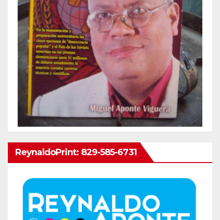
ReynaldoPrint: 829-585-6731