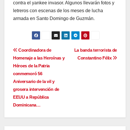
contra el yankee invasor. Algunos llevarán fotos y
letreros con escenas de los meses de lucha
armada en Santo Domingo de Guzmán.
Navegación
Coordinadora de
La banda terrorista de
Homenaje a las Heroínas y
Constantino Félix
de
Héroes de la Patria
entradas
conmemoró 56
Aniversario de la vil y
grosera intervención de
EEUU a República
Dominicana…