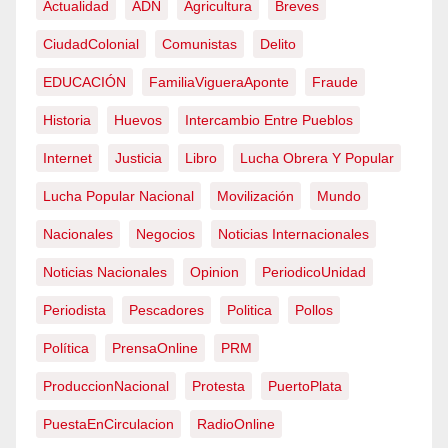
Actualidad
ADN
Agricultura
Breves
CiudadColonial
Comunistas
Delito
EDUCACIÓN
FamiliaVigueraAponte
Fraude
Historia
Huevos
Intercambio Entre Pueblos
Internet
Justicia
Libro
Lucha Obrera Y Popular
Lucha Popular Nacional
Movilización
Mundo
Nacionales
Negocios
Noticias Internacionales
Noticias Nacionales
Opinion
PeriodicoUnidad
Periodista
Pescadores
Politica
Pollos
Política
PrensaOnline
PRM
ProduccionNacional
Protesta
PuertoPlata
PuestaEnCirculacion
RadioOnline