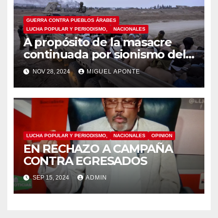
GUERRA CONTRA PUEBLOS ÁRABES
LUCHA POPULAR Y PERIODISMO,
NACIONALES
A propósito de la masacre
continuada por sionismo del
Estado de Israel contra el
NOV 28, 2024
MIGUEL APONTE
pueblo Palestino, recuerdan
actividad de protesta en
Santo Domingo
LUCHA POPULAR Y PERIODISMO,
NACIONALES
OPINION
EN RECHAZO A CAMPAÑA
CONTRA EGRESADOS
SEP 15, 2024
ADMIN