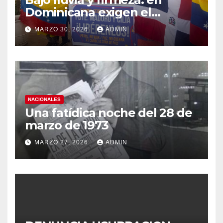
Dominicana exigen el
retorno de la Pareja
MARZO 30, 2026
ADMIN
Presidencial de Venezuela
NACIONALES
Una fatídica noche del 28 de
marzo de 1973
MARZO 27, 2026
ADMIN