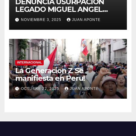
DENUNCIA USURPACION
LEGADO MIGUEL ANGEL
APONTE VIGUERA
NOVIEMBRE 3, 2025
JUAN APONTE
INTERNACIONAL
La Generacion Z Se
manifiesta en Peru!
OCTUBRE 22, 2025
JUAN APONTE