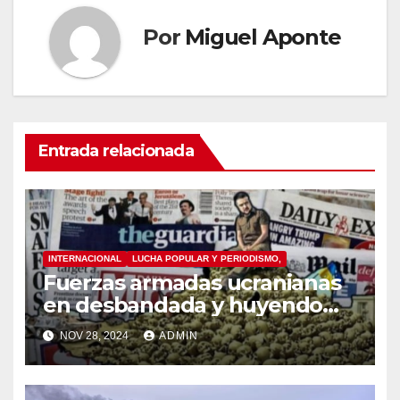
Por
Miguel Aponte
Entrada relacionada
INTERNACIONAL
LUCHA POPULAR Y PERIODISMO,
Fuerzas armadas ucranianas
en desbandada y huyendo
por avance de Rusia
NOV 28, 2024
ADMIN