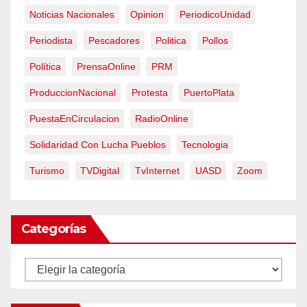
Noticias Nacionales
Opinion
PeriodicoUnidad
Periodista
Pescadores
Politica
Pollos
Política
PrensaOnline
PRM
ProduccionNacional
Protesta
PuertoPlata
PuestaEnCirculacion
RadioOnline
Solidaridad Con Lucha Pueblos
Tecnologia
Turismo
TVDigital
TvInternet
UASD
Zoom
Categorías
Categorías