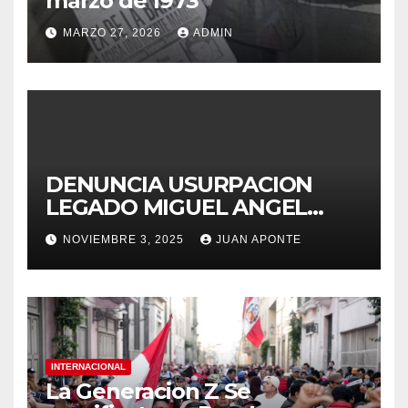
marzo de 1973
MARZO 27, 2026
ADMIN
DENUNCIA USURPACION
LEGADO MIGUEL ANGEL
APONTE VIGUERA
NOVIEMBRE 3, 2025
JUAN APONTE
INTERNACIONAL
La Generacion Z Se