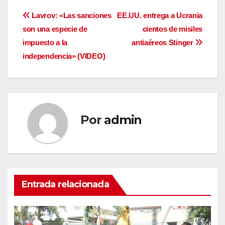
Navegación
Lavrov: «Las sanciones
EE.UU. entrega a Ucrania
son una especie de
cientos de misiles
de
impuesto a la
antiaéreos Stinger
entradas
independencia» (VIDEO)
Por
admin
Entrada relacionada