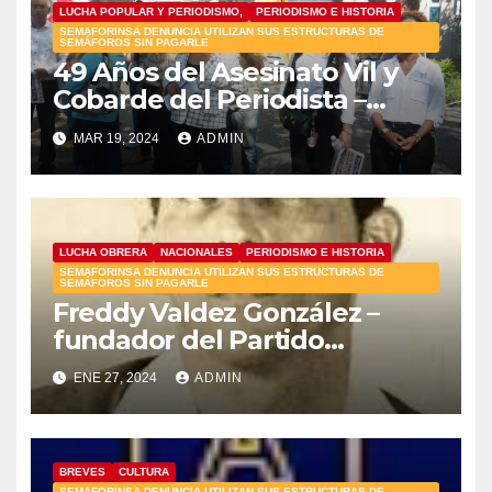
LUCHA POPULAR Y PERIODISMO,
PERIODISMO E HISTORIA
SEMAFORINSA DENUNCIA UTILIZAN SUS ESTRUCTURAS DE
SEMÁFOROS SIN PAGARLE
49 Años del Asesinato Vil y
Cobarde del Periodista –
Camarada Orlando Martínez
MAR 19, 2024
ADMIN
Howley
LUCHA OBRERA
NACIONALES
PERIODISMO E HISTORIA
SEMAFORINSA DENUNCIA UTILIZAN SUS ESTRUCTURAS DE
SEMÁFOROS SIN PAGARLE
Freddy Valdez González –
fundador del Partido
Socialista Popular y
ENE 27, 2024
ADMIN
compañero de lucha de
Mauricio Báez – cumple 74
años de su vil asesinato por
órdenes del sátrapa Rafael L.
BREVES
CULTURA
SEMAFORINSA DENUNCIA UTILIZAN SUS ESTRUCTURAS DE